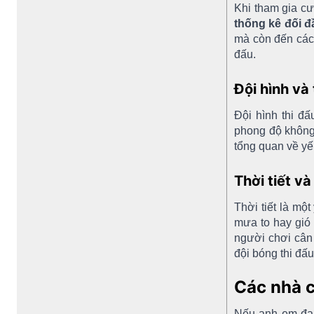
Khi tham gia cư
thống kê đối đ
mà còn đến cách
đấu.
Đội hình và
Đội hình thi đấ
phong độ không 
tổng quan về yế
Thời tiết và
Thời tiết là mộ
mưa to hay gió 
người chơi cân 
đội bóng thi đấ
Các nhà c
Nếu anh em đa