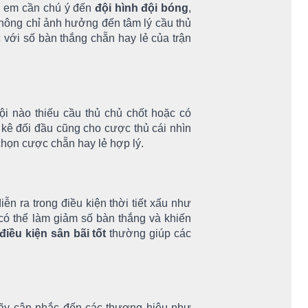
nh em cần chú ý đến
đội hình đội bóng
,
không chỉ ảnh hưởng đến tâm lý cầu thủ
 với số bàn thắng chẵn hay lẻ của trận
ội nào thiếu cầu thủ chủ chốt hoặc có
 kê đối đầu cũng cho cược thủ cái nhìn
chọn cược chẵn hay lẻ hợp lý.
ễn ra trong điều kiện thời tiết xấu như
 có thể làm giảm số bàn thắng và khiến
điều kiện sân bãi tốt
thường giúp các
hãy cân nhắc đến các thương hiệu như