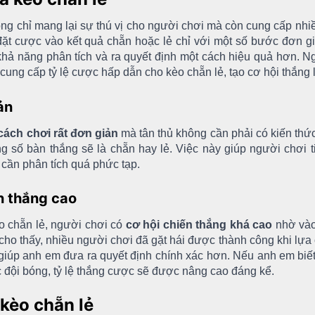
ng chỉ mang lại sự thú vị cho người chơi mà còn cung cấp nh
đặt cược vào kết quả chẵn hoặc lẻ chỉ với một số bước đơn g
hả năng phân tích và ra quyết định một cách hiệu quả hơn. Ngo
cung cấp tỷ lệ cược hấp dẫn cho kèo chẵn lẻ, tạo cơ hội thắng 
ản
cách chơi rất đơn giản
mà tân thủ không cần phải có kiến thứ
g số bàn thắng sẽ là chẵn hay lẻ. Việc này giúp người chơi t
cần phân tích quá phức tạp.
n thắng cao
o chẵn lẻ, người chơi có
cơ hội chiến thắng khá cao
nhờ vào
cho thấy, nhiều người chơi đã gặt hái được thành công khi lựa 
giúp anh em đưa ra quyết định chính xác hơn. Nếu anh em biế
 đội bóng, tỷ lệ thắng cược sẽ được nâng cao đáng kể.
kèo chẵn lẻ