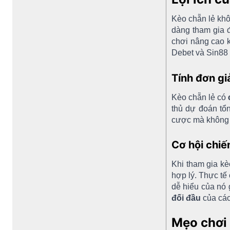
Kèo chẵn lẻ khô
dàng tham gia 
chơi nâng cao k
Debet và Sin88 
Tính đơn gi
Kèo chẵn lẻ có
thủ dự đoán tổn
cược mà không 
Cơ hội chiế
Khi tham gia kè
hợp lý. Thực tế 
dễ hiểu của nó 
đối đầu
của các
Mẹo chơi 