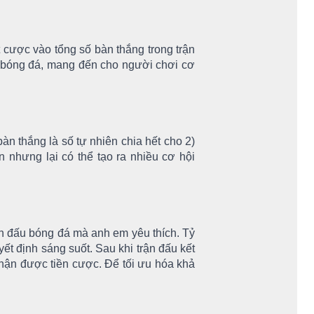
t cược vào tổng số bàn thắng trong trận
lẻ bóng đá, mang đến cho người chơi cơ
àn thắng là số tự nhiên chia hết cho 2)
 nhưng lại có thể tạo ra nhiều cơ hội
ận đấu bóng đá mà anh em yêu thích. Tỷ
ết định sáng suốt. Sau khi trận đấu kết
nhận được tiền cược. Để tối ưu hóa khả