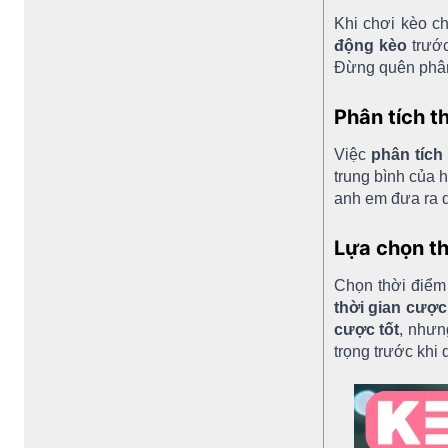
Khi chơi kèo c
động kèo
trước
Đừng quên phân
Phân tích t
Việc
phân tích
trung bình của h
anh em đưa ra d
Lựa chọn t
Chọn thời điểm 
thời gian cược
cược tốt
, nhưn
trọng trước khi